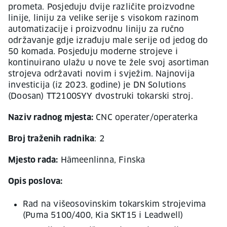
prometa. Posjeduju dvije različite proizvodne
linije, liniju za velike serije s visokom razinom
automatizacije i proizvodnu liniju za ručno
održavanje gdje izrađuju male serije od jedog do
50 komada. Posjeduju moderne strojeve i
kontinuirano ulažu u nove te žele svoj asortiman
strojeva održavati novim i svježim. Najnovija
investicija (iz 2023. godine) je DN Solutions
(Doosan) TT2100SYY dvostruki tokarski stroj.
Naziv radnog mjesta:
CNC operater/operaterka
Broj traženih radnika
: 2
Mjesto rada:
Hämeenlinna, Finska
Opis poslova:
Rad na višeosovinskim tokarskim strojevima
(Puma 5100/400, Kia SKT15 i Leadwell)