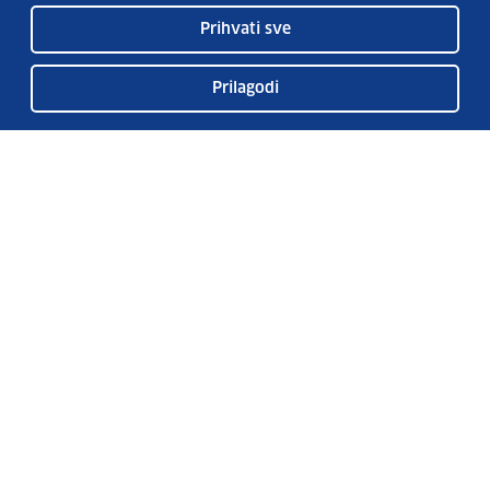
Prihvati sve
Prilagodi
Usluge EURES-a
Česta pitanja
EURES u Hrvatskoj
Publikacije
O EURES-u
EURES oglasi
EU Talent Pool Pilot
Sezonsko zapošljavanje
Kontakt
Pretplatite se na naš bilten
Vaše osobne podatke čuvamo sukladno Uvjetima korištenja i Politici
privatnosti.