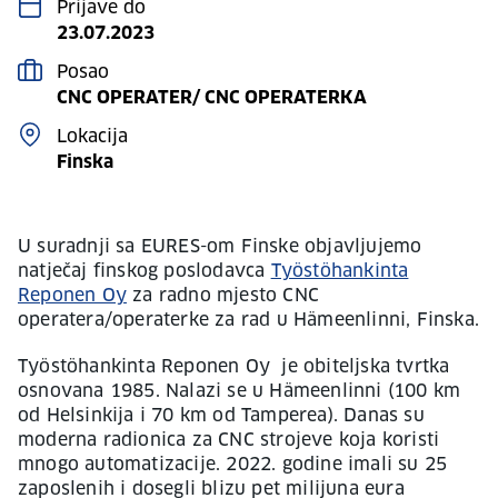
Prijave do
23.07.2023
Posao
CNC OPERATER/ CNC OPERATERKA
Lokacija
Finska
U suradnji sa EURES-om Finske objavljujemo
natječaj finskog poslodavca
Työstöhankinta
Reponen Oy
za radno mjesto CNC
operatera/operaterke za rad u Hämeenlinni, Finska.
Työstöhankinta Reponen Oy je obiteljska tvrtka
osnovana 1985. Nalazi se u Hämeenlinni (100 km
od Helsinkija i 70 km od Tamperea). Danas su
moderna radionica za CNC strojeve koja koristi
mnogo automatizacije. 2022. godine imali su 25
zaposlenih i dosegli blizu pet milijuna eura