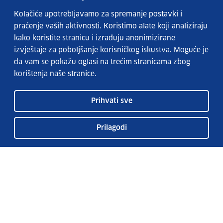
Kolačiće upotrebljavamo za spremanje postavki i
praćenje vaših aktivnosti. Koristimo alate koji analiziraju
kako koristite stranicu i izrađuju anonimizirane
izvještaje za poboljšanje korisničkog iskustva. Moguće je
da vam se pokažu oglasi na trećim stranicama zbog
korištenja naše stranice.
Prihvati sve
Prilagodi
Usluge EURES-a
Česta pitanja
EURES u Hrvatskoj
Publikacije
O EURES-u
EURES oglasi
EU Talent Pool Pilot
Sezonsko zapošljavanje