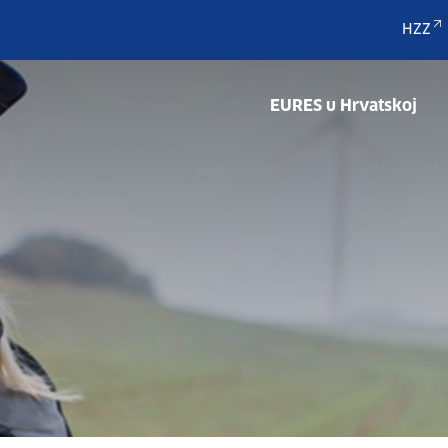
HZZ
EURES u Hrvatskoj