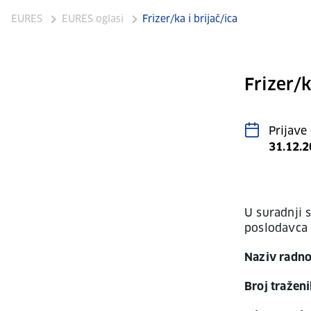
EURES
EURES oglasi
Frizer/ka i brijač/ica
Frizer/k
Prijave
31.12.
U suradnji 
poslodavc
Naziv radno
Broj tražen