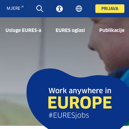
MJERE
PRIJAVA
Usluge EURES-a
EURES oglasi
Publikacije