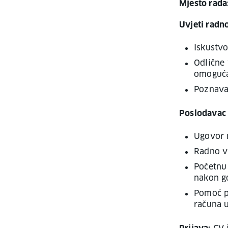
Mjesto rada
Uvjeti radn
Iskustvo
Odlične 
omoguća
Poznavan
Poslodavac 
Ugovor 
Radno vr
Početnu
nakon g
Pomoć pr
računa u