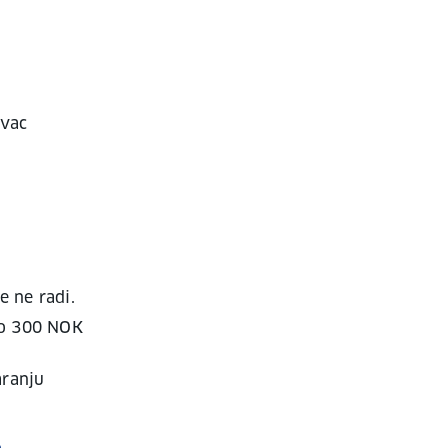
avac
e ne radi.
do 300 NOK
aranju