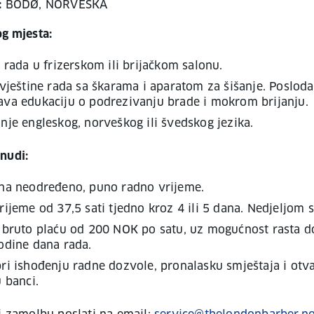
:
BODØ, NORVEŠKA
og mjesta:
 rada u frizerskom ili brijačkom salonu.
vještine rada sa škarama i aparatom za šišanje. Poslod
va edukaciju o podrezivanju brade i mokrom brijanju.
je engleskog, norveškog ili švedskog jezika.
nudi:
na neodređeno, puno radno vrijeme.
ijeme od 37,5 sati tjedno kroz 4 ili 5 dana. Nedjeljom s
 bruto plaću od 200 NOK po satu, uz mogućnost rasta 
odine dana rada.
i ishođenju radne dozvole, pronalasku smještaja i otv
 banci.