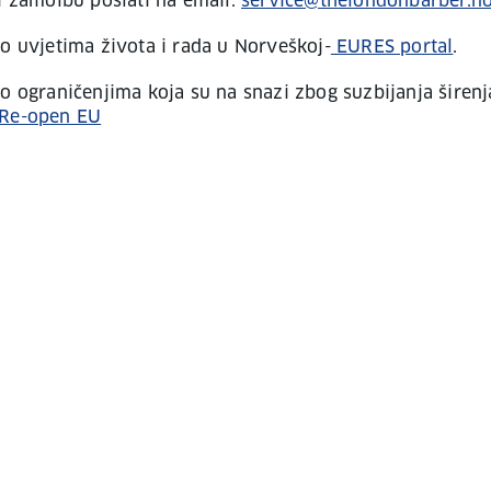
 zamolbu poslati na email:
service@thelondonbarber.n
 o uvjetima života i rada u Norveškoj-
EURES portal
.
 o ograničenjima koja su na snazi zbog suzbijanja širenj
Re-open EU