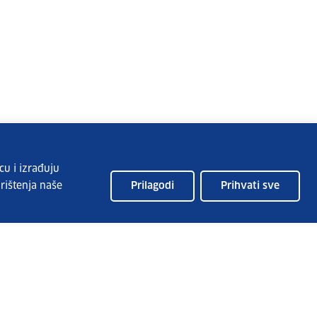
cu i izrađuju
rištenja naše
Prilagodi
Prihvati sve