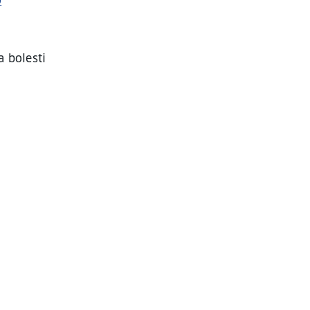
o
a bolesti