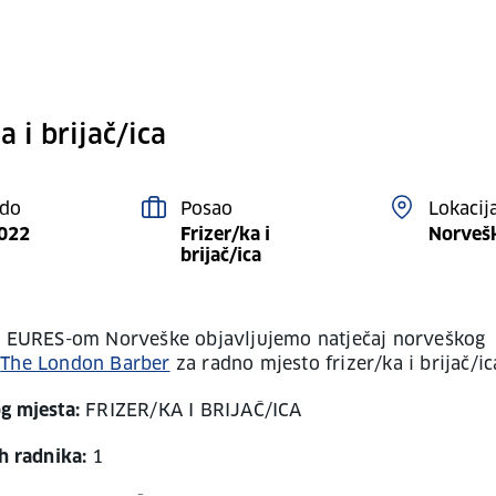
a i brijač/ica
 do
Posao
Lokacij
2022
Frizer/ka i
Norveš
brijač/ica
s EURES-om Norveške objavljujemo natječaj norveškog
a
The London Barber
za radno mjesto frizer/ka i brijač/ic
g mjesta:
FRIZER/KA I BRIJAČ/ICA
ih radnika:
1