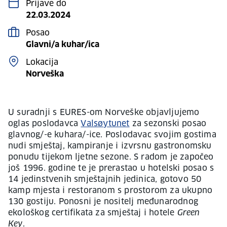
Prijave do
22.03.2024
Posao
Glavni/a kuhar/ica
Lokacija
Norveška
U suradnji s EURES-om Norveške objavljujemo
oglas poslodavca
Valsøytunet
za sezonski posao
glavnog/-e kuhara/-ice. Poslodavac svojim gostima
nudi smještaj, kampiranje i izvrsnu gastronomsku
ponudu tijekom ljetne sezone. S radom je započeo
još 1996. godine te je prerastao u hotelski posao s
14 jedinstvenih smještajnih jedinica, gotovo 50
kamp mjesta i restoranom s prostorom za ukupno
130 gostiju. Ponosni je nositelj međunarodnog
ekološkog certifikata za smještaj i hotele
Green
Key
.