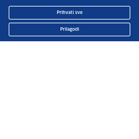
Prihvati sve
Prilagodi
Usluge EURES-a
Česta pitanja
EURES u Hrvatskoj
Publikacije
O EURES-u
EURES oglasi
EU Talent Pool Pilot
Sezonsko zapošljavanje
Kontakt
Pretplatite se na naš bilten
Vaše osobne podatke čuvamo sukladno Uvjetima korištenja i Politici