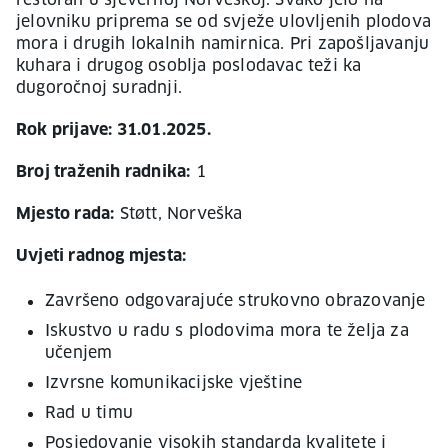
restoran u sjevernoj Norveškoj. Svako jelo na
jelovniku priprema se od svježe ulovljenih plodova
mora i drugih lokalnih namirnica. Pri zapošljavanju
kuhara i drugog osoblja poslodavac teži ka
dugoročnoj suradnji.
Rok prijave: 31.01.2025.
Broj traženih radnika:
1
Mjesto rada:
Støtt, Norveška
Uvjeti radnog mjesta:
Završeno odgovarajuće strukovno obrazovanje
Iskustvo u radu s plodovima mora te želja za
učenjem
Izvrsne komunikacijske vještine
Rad u timu
Posjedovanje visokih standarda kvalitete i