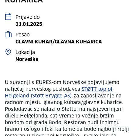
KUHARICA
Prijave do
31.01.2025
Posao
GLAVNI KUHAR/GLAVNA KUHARICA
Lokacija
Norveška
U suradnji s EURES-om Norveške objavljujemo
natječaj norveškog poslodavca
STØTT top of
Helgeland (Støtt Brygge AS)
za zapošljavanje na
radnom mjestu glavnog kuhara/glavne kuharice.
Poslodavac se nalazi u Støttu, na najsjevernijem
dijelu Helgelanda, sat vremena vožnje brzim
brodom od grada Bodø. Restoran nudi iznimnu
hranu i uslugu i teži ka tome da bude najbolji riblji