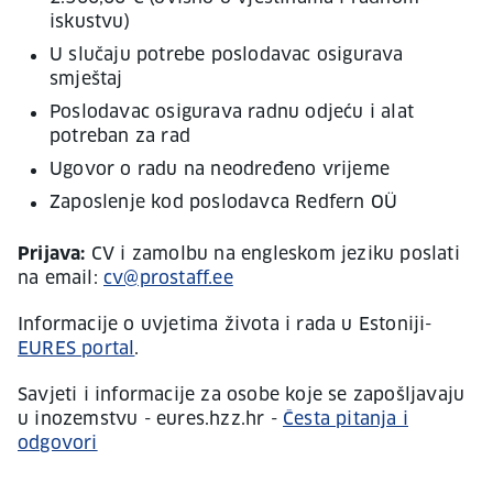
iskustvu)
U slučaju potrebe poslodavac osigurava
smještaj
Poslodavac osigurava radnu odjeću i alat
potreban za rad
Ugovor o radu na neodređeno vrijeme
Zaposlenje kod poslodavca Redfern OÜ
Prijava:
CV i zamolbu na engleskom jeziku poslati
na email:
cv@prostaff.ee
Informacije o uvjetima života i rada u Estoniji-
EURES portal
.
Savjeti i informacije za osobe koje se zapošljavaju
u inozemstvu - eures.hzz.hr -
Česta pitanja i
odgovori