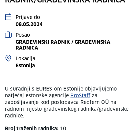
RADNIK/GRAĐEVINSKA RADNICA
Prijave do
08.05.2024
Posao
GRAĐEVINSKI RADNIK / GRAĐEVINSKA
RADNICA
Lokacija
Estonija
U suradnji s EURES-om Estonije objavljujemo
natječaj estonske agencije
ProStaff
za
zapošljavanje kod poslodavca Redfern OÜ na
radnom mjestu građevinskog radnika/građevinske
radnice.
Broj traženih radnika:
10