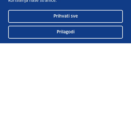
korištenja naše stranice.
Prihvati sve
Prilagodi
Usluge EURES-a
Česta pitanja
EURES u Hrvatskoj
Publikacije
O EURES-u
EURES oglasi
EU Talent Pool Pilot
Sezonsko zapošljavanje
Kontakt
Pretplatite se na naš bilten