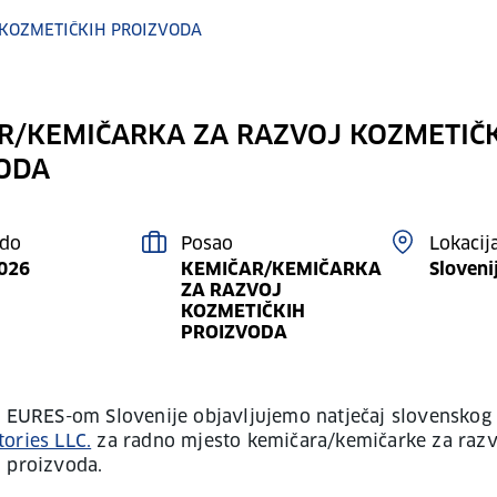
 KOZMETIČKIH PROIZVODA
R/KEMIČARKA ZA RAZVOJ KOZMETIČ
ODA
 do
Posao
Lokacij
2026
KEMIČAR/KEMIČARKA
Sloveni
ZA RAZVOJ
KOZMETIČKIH
PROIZVODA
s EURES-om Slovenije objavljujemo natječaj slovenskog
ories LLC.
za radno mjesto kemičara/kemičarke za razv
 proizvoda.