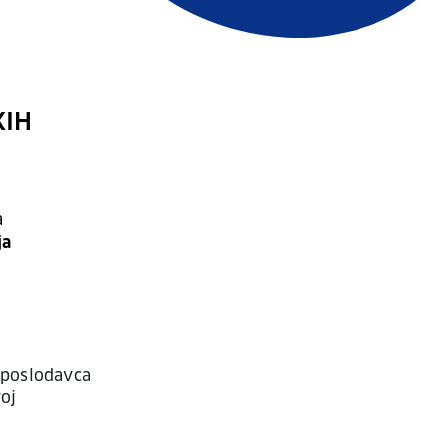
KIH
a
ja
 poslodavca
oj