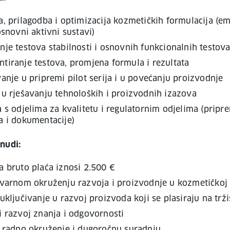
, prilagodba i optimizacija kozmetičkih formulacija (em
osnovni aktivni sustavi)
je testova stabilnosti i osnovnih funkcionalnih testov
iranje testova, promjena formula i rezultata
anje u pripremi pilot serija i u povećanju proizvodnje
u rješavanju tehnoloških i proizvodnih izazova
 s odjelima za kvalitetu i regulatornim odjelima (pripr
a i dokumentacije)
nudi:
a bruto plaća iznosi 2.500 €
varnom okruženju razvoja i proizvodnje u kozmetičkoj i
uključivanje u razvoj proizvoda koji se plasiraju na trži
 razvoj znanja i odgovornosti
o radno okruženje i dugoročnu suradnju