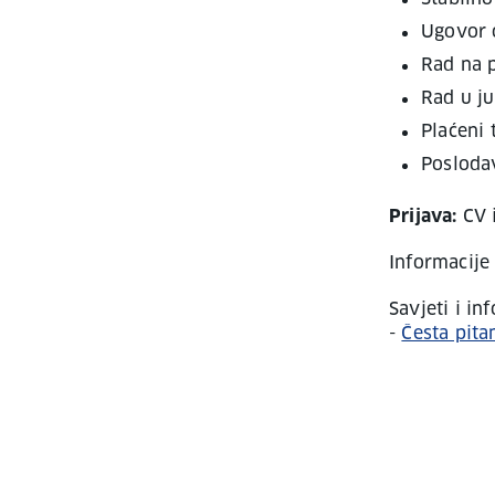
Ugovor 
Rad na 
Rad u ju
Plaćeni 
Posloda
Prijava:
CV i
Informacije 
Savjeti i i
-
Česta pita