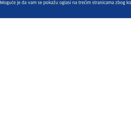
. Moguće je da vam se pokažu oglasi na trećim stranicama zbog ko
Pretplatite se na naš bilten
Vaše osobne podatke čuvamo sukladno Uvjetima
korištenja i Politici privatnosti.
Umirovljenici.hzz.hr
Mjere.hr
Cisok.hr
Sezo