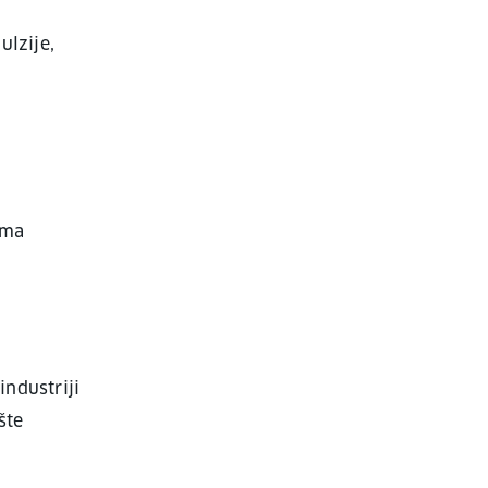
ulzije,
a
ema
ndustriji
šte