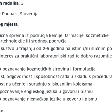
h radnika:
3
:
Podnart, Slovenija
og mjesta:
učna sprema iz područja kemije, farmacije, kozmetičke
/tehnologije ili srodnog područja
kustvo u trajanju od 2-5 godina na istim i/ili sličnim p
interes za praktični laboratorijski rad te dobro razumij
 poznavanje kozmetičkih sirovina i formulacija
ost, odgovornost i sposobnost rada u skladu s procedu
st na učenje i suradnju s iskusnijim kolegama
 poznavanje engleskog jezika u govoru i pismu
 poznavanje njemačkog jezika u govoru i pismu
a: