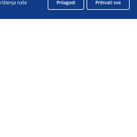
rištenja naše
Prilagodi
Prihvati sve
nski.hzz.hr