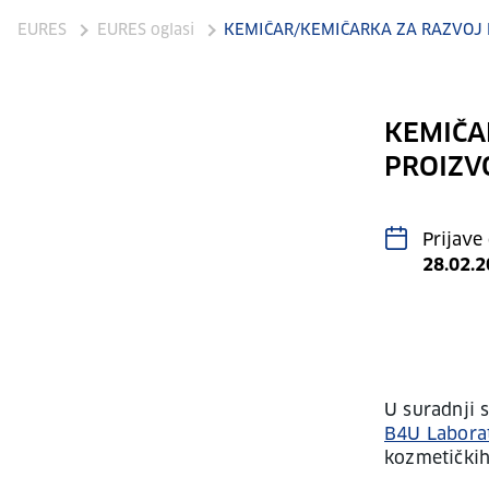
EURES
EURES oglasi
KEMIČAR/KEMIČARKA ZA RAZVOJ
KEMIČA
PROIZV
Prijave
28.02.
U suradnji 
B4U Laborat
kozmetičkih