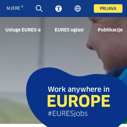
MJERE
PRIJAVA
Usluge EURES-a
EURES oglasi
Publikacije