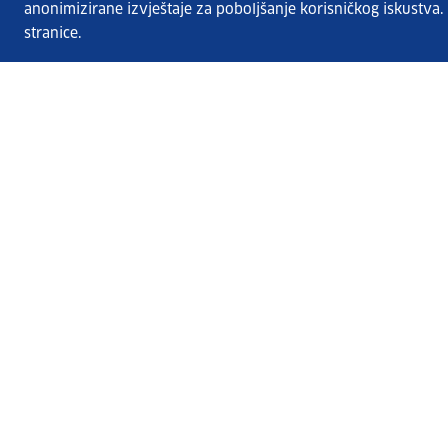
anonimizirane izvještaje za poboljšanje korisničkog iskustva
stranice.
Usluge EURES-a
Česta pitanja
EURES u Hrvatskoj
Publikacije
O EURES-u
EURES oglasi
EU Talent Pool Pilot
Sezonsko zapošljavanje
Kontakt
HZZ.hr