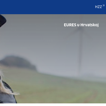
HZZ
EURES u Hrvatskoj