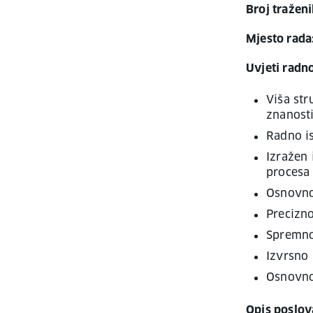
Broj traženi
Mjesto rada
Uvjeti radn
Viša str
znanosti
Radno is
Izražen 
procesa
Osnovno
Precizn
Spremno
Izvrsno
Osnovno
Opis poslov