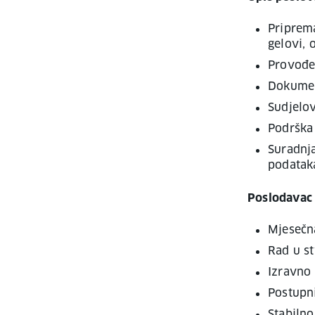
Priprema
gelovi, 
Provođen
Dokument
Sudjelov
Podrška 
Suradnja
podatak
Poslodavac 
Mjesečn
Rad u st
Izravno 
Postupni
Stabiln