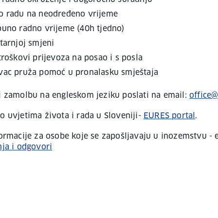
o radu na neodređeno vrijeme
puno radno vrijeme (40h tjedno)
tarnjoj smjeni
troškovi prijevoza na posao i s posla
vac pruža pomoć u pronalasku smještaja
 zamolbu na engleskom jeziku poslati na email:
office
o uvjetima života i rada u Sloveniji-
EURES portal
.
nformacije za osobe koje se zapošljavaju u inozemstvu - 
nja i odgovori