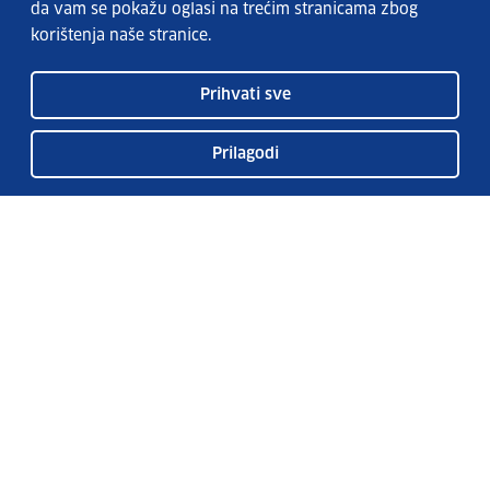
da vam se pokažu oglasi na trećim stranicama zbog
korištenja naše stranice.
Prihvati sve
Prilagodi
Usluge EURES-a
Česta pitanja
EURES u Hrvatskoj
Publikacije
O EURES-u
EURES oglasi
EU Talent Pool Pilot
Sezonsko zapošljavanje
Kontakt
Pretplatite se na naš bilten