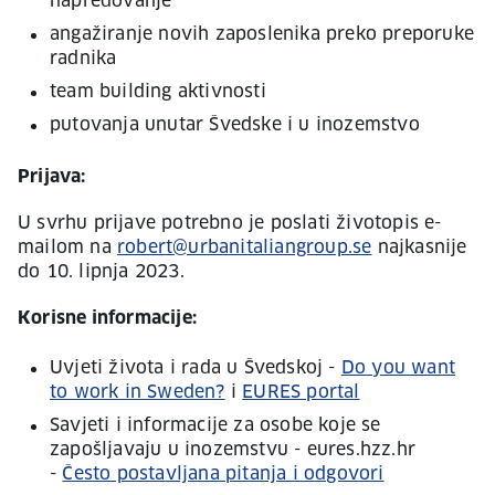
napredovanje
angažiranje novih zaposlenika preko preporuke
radnika
team building aktivnosti
putovanja unutar Švedske i u inozemstvo
Prijava:
U svrhu prijave potrebno je poslati životopis e-
mailom na
robert@urbanitaliangroup.se
najkasnije
do 10. lipnja 2023.
Korisne informacije:
Uvjeti života i rada u Švedskoj -
Do you want
to work in Sweden?
i
EURES portal
Savjeti i informacije za osobe koje se
zapošljavaju u inozemstvu - eures.hzz.hr
-
Često postavljana pitanja i odgovori