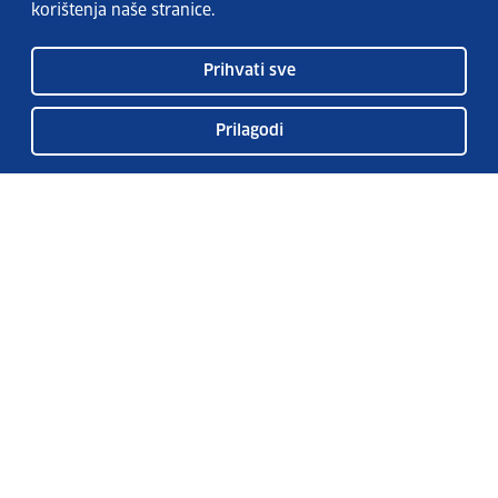
korištenja naše stranice.
Prihvati sve
Prilagodi
Usluge EURES-a
Česta pitanja
EURES u Hrvatskoj
Publikacije
O EURES-u
EURES oglasi
EU Talent Pool Pilot
Sezonsko zapošljavanje
Kontakt
Pretplatite se na naš bilten