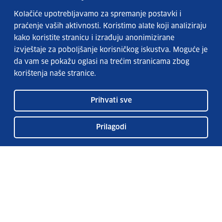
Kolačiće upotrebljavamo za spremanje postavki i
praćenje vaših aktivnosti. Koristimo alate koji analiziraju
kako koristite stranicu i izrađuju anonimizirane
izvještaje za poboljšanje korisničkog iskustva. Moguće je
da vam se pokažu oglasi na trećim stranicama zbog
korištenja naše stranice.
Prihvati sve
Prilagodi
Usluge EURES-a
Česta pitanja
EURES u Hrvatskoj
Publikacije
O EURES-u
EURES oglasi
EU Talent Pool Pilot
Sezonsko zapošljavanje