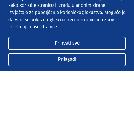
kako koristite stranicu i izrađuju anonimizirane
izvještaje za poboljšanje korisničkog iskustva. Moguće je
da vam se pokažu oglasi na trećim stranicama zbog
korištenja naše stranice.
Prihvati sve
Prilagodi
Usluge EURES-a
Česta pitanja
EURES u Hrvatskoj
Publikacije
O EURES-u
EURES oglasi
EU Talent Pool Pilot
Sezonsko zapošljavanje
Kontakt