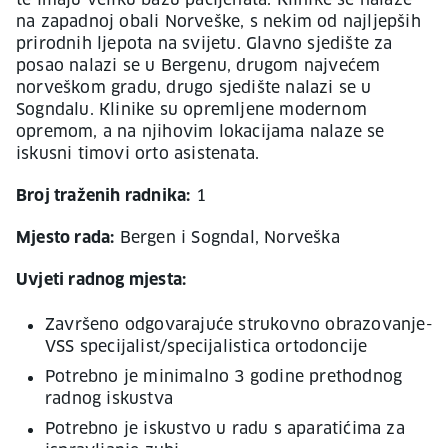
te imaju veliku bazu pacijenata. Klinike se nalaze
na zapadnoj obali Norveške, s nekim od najljepših
prirodnih ljepota na svijetu. Glavno sjedište za
posao nalazi se u Bergenu, drugom najvećem
norveškom gradu, drugo sjedište nalazi se u
Sogndalu. Klinike su opremljene modernom
opremom, a na njihovim lokacijama nalaze se
iskusni timovi orto asistenata.
Broj traženih radnika:
1
Mjesto rada:
Bergen i Sogndal, Norveška
Uvjeti radnog mjesta:
Završeno odgovarajuće strukovno obrazovanje-
VSS specijalist/specijalistica ortodoncije
Potrebno je minimalno 3 godine prethodnog
radnog iskustva
Potrebno je iskustvo u radu s aparatićima za