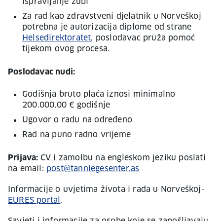
ispravljanje zubi
Za rad kao zdravstveni djelatnik u Norveškoj
potrebna je autorizacija diplome od strane
Helsedirektoratet
, poslodavac pruža pomoć
tijekom ovog procesa.
Poslodavac nudi:
Godišnja bruto plaća iznosi minimalno
200.000,00 € godišnje
Ugovor o radu na određeno
Rad na puno radno vrijeme
Prijava:
CV i zamolbu na engleskom jeziku poslati
na email:
post@tannlegesenter.as
Informacije o uvjetima života i rada u Norveškoj-
EURES portal
.