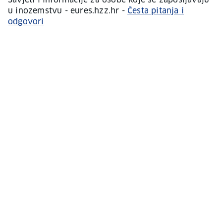
Savjeti i informacije za osobe koje se zapošljavaju
u inozemstvu - eures.hzz.hr -
Česta pitanja i
odgovori