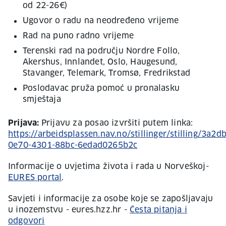
od 22-26€)
Ugovor o radu na neodređeno vrijeme
Rad na puno radno vrijeme
Terenski rad na području Nordre Follo,
Akershus, Innlandet, Oslo, Haugesund,
Stavanger, Telemark, Tromsø, Fredrikstad
Poslodavac pruža pomoć u pronalasku
smještaja
Prijava:
Prijavu za posao izvršiti putem linka:
https://arbeidsplassen.nav.no/stillinger/stilling/3a2d
0e70-4301-88bc-6edad0265b2c
Informacije o uvjetima života i rada u Norveškoj-
EURES portal
.
Savjeti i informacije za osobe koje se zapošljavaju
u inozemstvu - eures.hzz.hr -
Česta pitanja i
odgovori