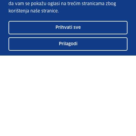
da vam se pokažu oglasi na trećim stranicama zbog
korištenja naše stranice.
Prihvati sve
Prilagodi
Usluge EURES-a
Česta pitanja
EURES u Hrvatskoj
Publikacije
O EURES-u
EURES oglasi
EU Talent Pool Pilot
Sezonsko zapošljavanje
Kontakt
Pretplatite se na naš bilten