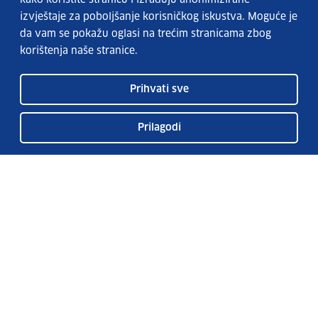
izvještaje za poboljšanje korisničkog iskustva. Moguće je
da vam se pokažu oglasi na trećim stranicama zbog
korištenja naše stranice.
Prihvati sve
Prilagodi
Usluge EURES-a
Česta pitanja
EURES u Hrvatskoj
Publikacije
O EURES-u
EURES oglasi
EU Talent Pool Pilot
Sezonsko zapošljavanje
Kontakt