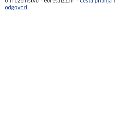
u inozemstvu - eures.hzz.hr -
Česta pitanja i
odgovori