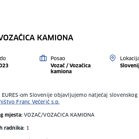
VOZAČICA KAMIONA
 do
Posao
Lokacij
2023
Vozač / Vozačica
Sloveni
kamiona
s EURES-om Slovenije objavljujemo natječaj slovenskog
ištvo Franc Večerič s.p.
g mjesta:
VOZAČ/VOZAČICA KAMIONA
h radnika:
1