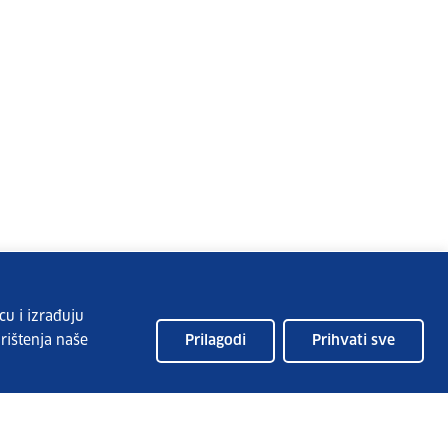
cu i izrađuju
rištenja naše
Prilagodi
Prihvati sve