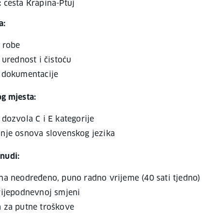
:
cesta Krapina-Ptuj
a:
 robe
 urednost i čistoću
 dokumentacije
og mjesta:
dozvola C i E kategorije
nje osnova slovenskog jezika
nudi:
na neodređeno, puno radno vrijeme (40 sati tjedno)
rijepodnevnoj smjeni
 za putne troškove