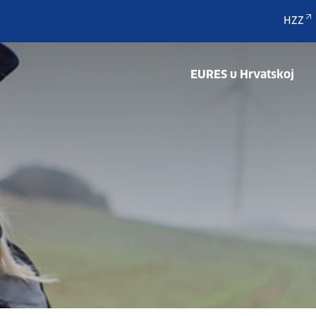
HZZ
EURES u Hrvatskoj