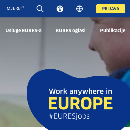
MJERE
PRIJAVA
Usluge EURES-a
EURES oglasi
Publikacije