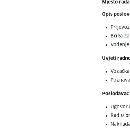
Mjesto rada
Opis poslov
Prijevoz
Briga za
Vođenje
Uvjeti radn
Vozačka 
Poznava
Poslodavac 
Ugovor 
Rad u p
Naknada