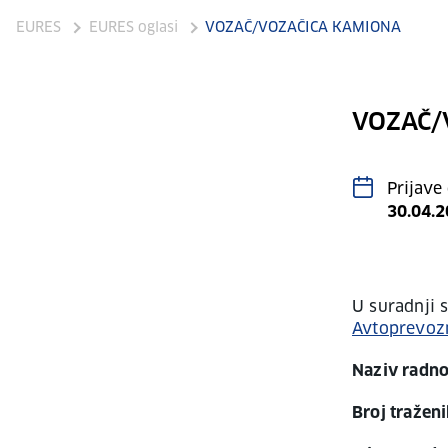
EURES
EURES oglasi
VOZAČ/VOZAČICA KAMIONA
VOZAČ/
Prijave
30.04.
U suradnji 
Avtoprevozn
Naziv radno
Broj traženi