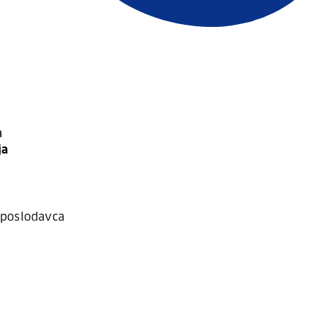
a
ja
 poslodavca