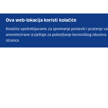
Ova web-lokacija koristi kolačiće
Kolačiće upotrebljavamo za spremanje postavki i praćenje vaših
anonimizirane izvještaje za poboljšanje korisničkog iskustva
stranice.
Usluge EURES-a
Česta pitanja
EURES u Hrvatskoj
Publikacije
O EURES-u
EURES oglasi
EU Talent Pool Pilot
Sezonsko zapošljavanje