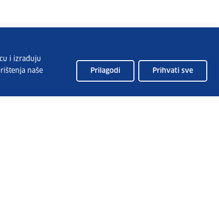
cu i izrađuju
rištenja naše
Prilagodi
Prihvati sve