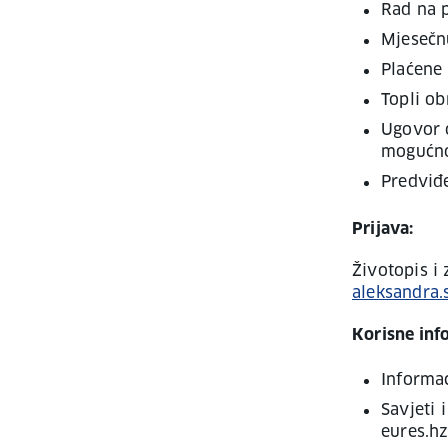
Rad na p
Mjesečn
Plaćene
Topli ob
Ugovor 
mogućno
Predviđe
Prijava:
Životopis i
aleksandra.
Korisne inf
Informac
Savjeti 
eures.hz