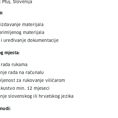
:
Ptuj, Slovenija
a:
 izdavanje materijala
primljenog materijala
 i uređivanje dokumentacije
og mjesta:
e rada rukama
nje rada na računalu
ljenost za rukovanje viličarom
skustvo min. 12 mjeseci
je slovenskog ili hrvatskog jezika
nudi: