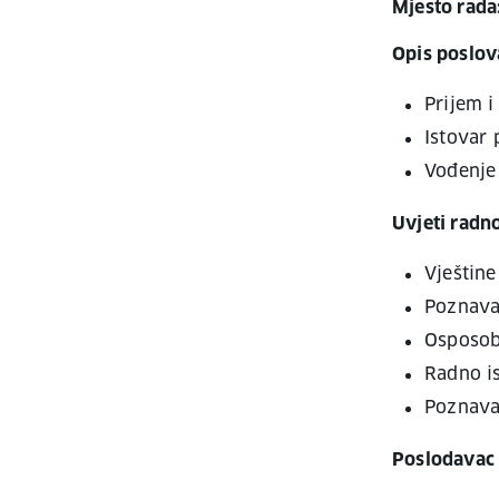
Mjesto rada
Opis poslov
Prijem i
Istovar 
Vođenje
Uvjeti radn
Vještin
Poznava
Osposob
Radno i
Poznavan
Poslodavac 