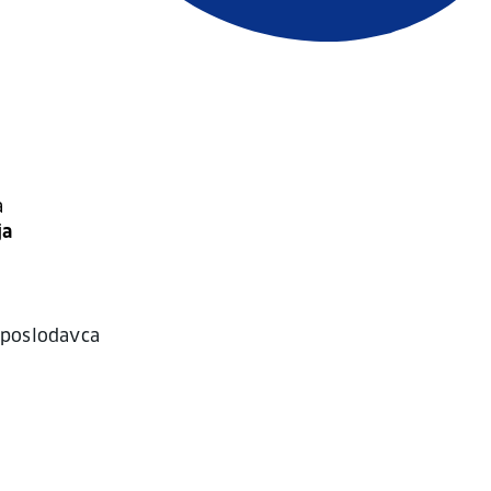
a
ja
 poslodavca