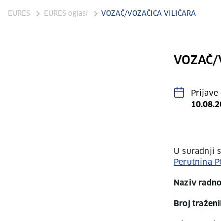
EURES
EURES oglasi
VOZAČ/VOZAČICA VILIČARA
VOZAČ/
Prijave
10.08.
U suradnji 
Perutnina P
Naziv radno
Broj traženi