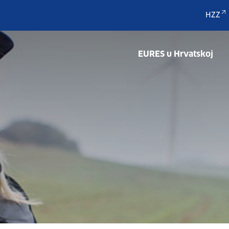
HZZ
EURES u Hrvatskoj