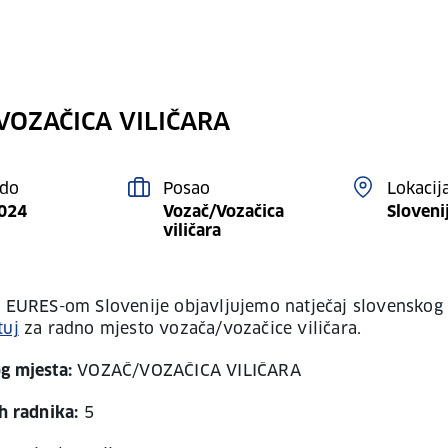
VOZAČICA VILIČARA
 do
Posao
Lokacij
2024
Vozač/Vozačica
Sloveni
viličara
s EURES-om Slovenije objavljujemo natječaj slovenskog
tuj
za radno mjesto vozača/vozačice viličara.
g mjesta:
VOZAČ/VOZAČICA VILIČARA
h radnika:
5