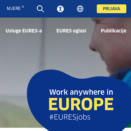
MJERE
PRIJAVA
Usluge EURES-a
EURES oglasi
Publikacije