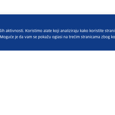
 aktivnosti. Koristimo alate koji analiziraju kako koristite strani
. Moguće je da vam se pokažu oglasi na trećim stranicama zbog ko
Pretplatite se na naš bilten
Vaše osobne podatke čuvamo sukladno Uvjetima
korištenja i Politici privatnosti.