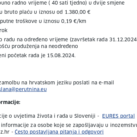
uno radno vrijeme ( 40 sati tjedno) u dvije smjene
u bruto plaću u iznosu od 1.380,00 €
 putne troškove u iznosu 0,19 €/km
rok
o radu na određeno vrijeme (završetak rada 31.12.2024.
šću produženja na neodređeno
ni početak rada je 15.08.2024.
 zamolbu na hrvatskom jeziku poslati na e-mail
slana@perutnina.eu
ormacije:
ije o uvjetima života i rada u Sloveniji -
EURES portal
i informacije za osobe koje se zapošljavaju u inozemstv
z.hr -
Često postavljana pitanja i odgovori