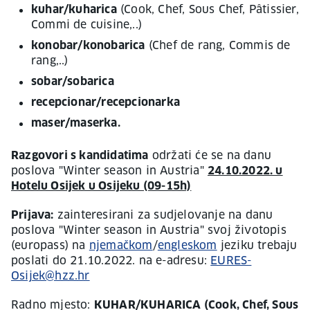
kuhar/kuharica
(Cook, Chef, Sous Chef, Pâtissier,
Commi de cuisine,..)
konobar/konobarica
(Chef de rang, Commis de
rang,..)
sobar/sobarica
recepcionar/recepcionarka
maser/maserka.
Razgovori s kandidatima
održati će se na danu
poslova "Winter season in Austria"
24.10.2022. u
Hotelu Osijek u Osijeku (09-15h)
Prijava:
zainteresirani za sudjelovanje na danu
poslova "Winter season in Austria" svoj životopis
(europass) na
njemačkom
/
engleskom
jeziku trebaju
poslati do 21.10.2022. na e-adresu:
EURES-
Osijek@hzz.hr
Radno mjesto:
KUHAR/KUHARICA (Cook, Chef, Sous