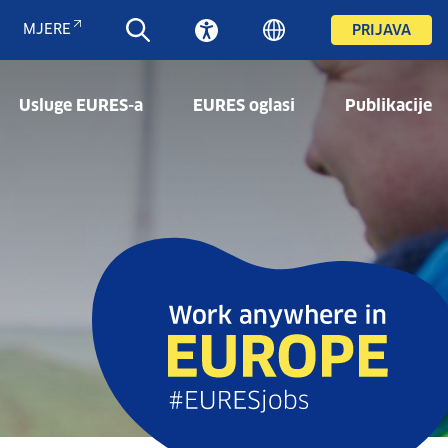
MJERE
PRIJAVA
Usluge EURES-a
EURES oglasi
Publikacije