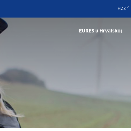
HZZ
EURES u Hrvatskoj