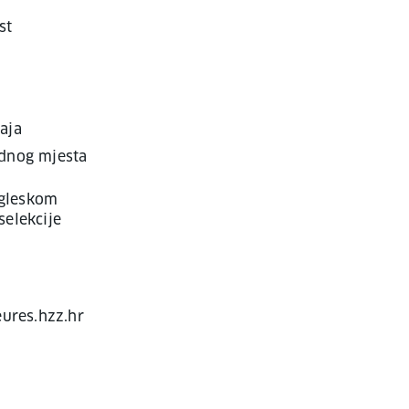
st
aja
adnog mjesta
ngleskom
selekcije
eures.hzz.hr