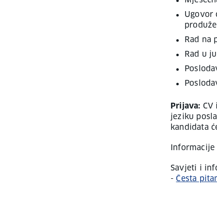
Mjesečn
Ugovor 
produže
Rad na 
Rad u ju
Posloda
Posloda
Prijava:
CV 
jeziku posla
kandidata ć
Informacije 
Savjeti i i
-
Česta pita