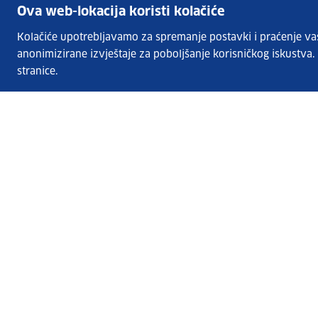
Ova web-lokacija koristi kolačiće
Kolačiće upotrebljavamo za spremanje postavki i praćenje vaših
anonimizirane izvještaje za poboljšanje korisničkog iskustva
stranice.
Usluge EURES-a
Česta pitanja
EURES u Hrvatskoj
Publikacije
O EURES-u
EURES oglasi
EU Talent Pool Pilot
Sezonsko zapošljavanje
Kontakt