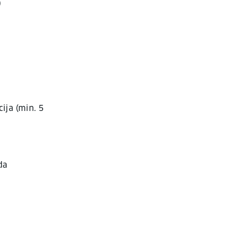
)
cija (min. 5
da