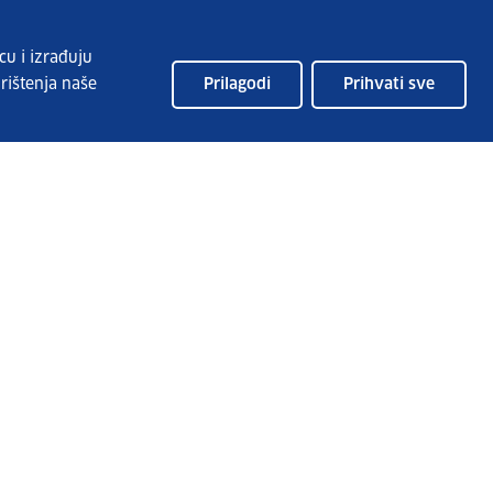
cu i izrađuju
rištenja naše
Prilagodi
Prihvati sve