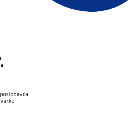
a
ja
 poslodavca
evarke