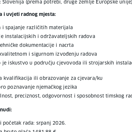
:
Slovenija (prema potrebi, druge zemlje Europske unije
 i uvjeti radnog mjesta:
i spajanje različitih materijala
e instalacijskih i održavateljskih radova
tehničke dokumentacije i nacrta
 kvalitetnom i sigurnom izvođenju radova
 je iskustvo u području cjevovoda ili strojarskih instala
 kvalifikacija ili obrazovanje za cjevara/ku
bro poznavanje njemačkog jezika
lnost, preciznost, odgovornost i sposobnost timskog ra
nudi:
i početak rada: srpanj 2026.