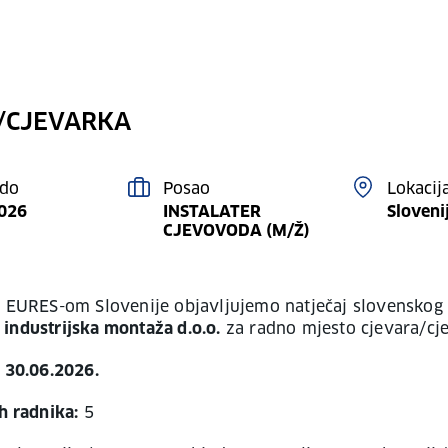
/CJEVARKA
 do
Posao
Lokacij
2026
INSTALATER
Sloveni
CJEVOVODA (M/Ž)
s EURES-om Slovenije objavljujemo natječaj slovenskog
industrijska montaža d.o.o.
za radno mjesto cjevara/cj
: 30.06.2026.
h radnika:
5