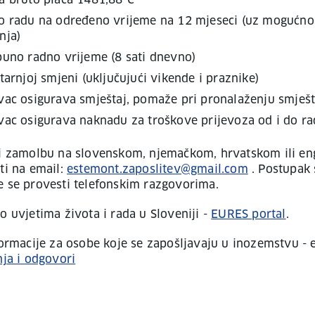
a bruto plaća 1481,88 €
o radu na određeno vrijeme na 12 mjeseci (uz mogućno
nja)
puno radno vrijeme (8 sati dnevno)
tarnjoj smjeni (uključujući vikende i praznike)
vac osigurava smještaj, pomaže pri pronalaženju smješt
vac osigurava naknadu za troškove prijevoza od i do r
i zamolbu na slovenskom, njemačkom, hrvatskom ili e
ti na email:
estemont.zaposlitev@gmail.com
. Postupak 
e se provesti telefonskim razgovorima.
o uvjetima života i rada u Sloveniji -
EURES portal
.
nformacije za osobe koje se zapošljavaju u inozemstvu - 
nja i odgovori