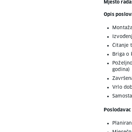
Mjesto rada
Opis poslova
Montaža 
Izvođenj
Čitanje 
Briga o
Poželjno
godina)
Završena
Vrlo do
Samosta
Poslodavac 
Planiran