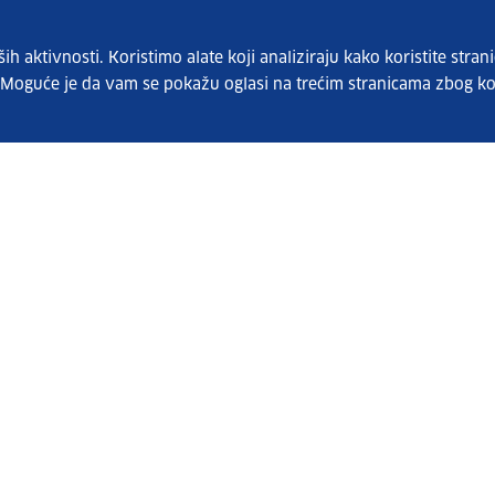
 aktivnosti. Koristimo alate koji analiziraju kako koristite strani
. Moguće je da vam se pokažu oglasi na trećim stranicama zbog ko
Pretplatite se na naš bilten
Vaše osobne podatke čuvamo sukladno Uvjetima
korištenja i Politici privatnosti.