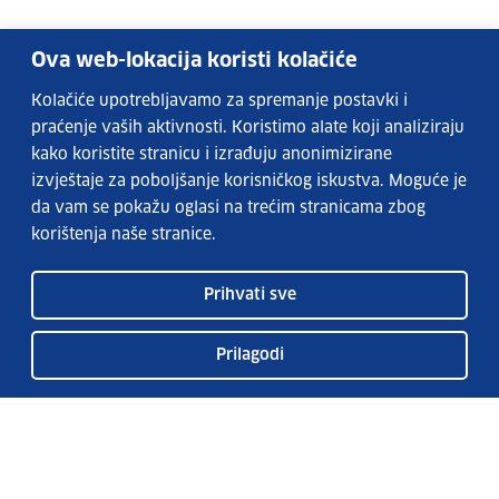
Ova web-lokacija koristi kolačiće
Kolačiće upotrebljavamo za spremanje postavki i
praćenje vaših aktivnosti. Koristimo alate koji analiziraju
kako koristite stranicu i izrađuju anonimizirane
izvještaje za poboljšanje korisničkog iskustva. Moguće je
da vam se pokažu oglasi na trećim stranicama zbog
korištenja naše stranice.
Prihvati sve
Prilagodi
Usluge EURES-a
Česta pitanja
EURES u Hrvatskoj
Publikacije