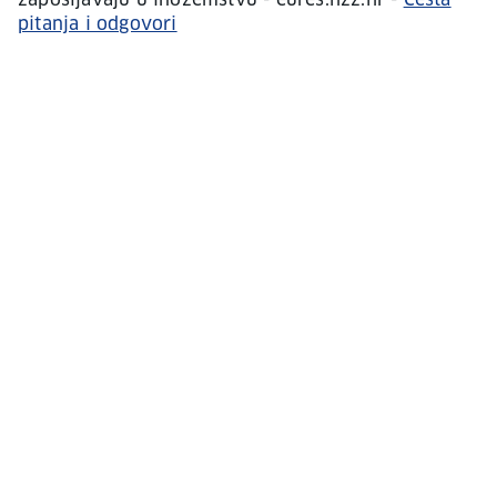
zapošljavaju u inozemstvu - eures.hzz.hr -
Česta
pitanja i odgovori