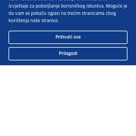
izvještaje za poboljšanje korisničkog iskustva. Moguće je
da vam se pokažu oglasi na trećim stranicama zbog
korištenja naše stranice.
Prihvati sve
Prilagodi
Usluge EURES-a
Česta pitanja
EURES u Hrvatskoj
Publikacije
O EURES-u
EURES oglasi
EU Talent Pool Pilot
Sezonsko zapošljavanje
Kontakt
Pretplatite se na naš bilten