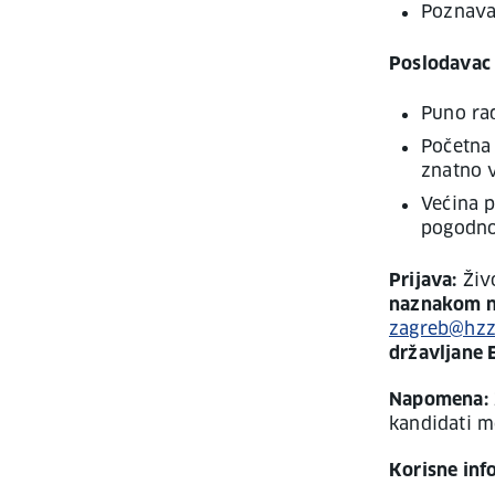
Poznava
Poslodavac 
Puno rad
Početna
znatno v
Većina p
pogodnos
Prijava:
Živo
naznakom na
zagreb@hzz
državljane 
Napomena:
kandidati mo
Korisne inf