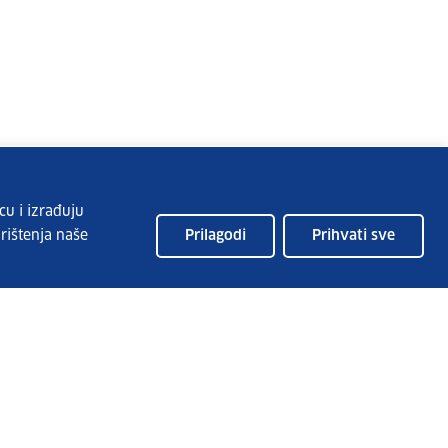
cu i izrađuju
rištenja naše
Prilagodi
Prihvati sve