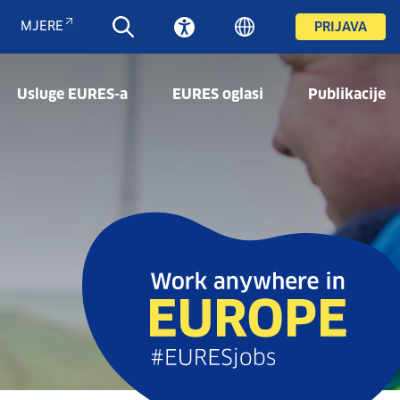
MJERE
PRIJAVA
Usluge EURES-a
EURES oglasi
Publikacije