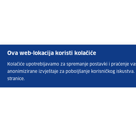
Ova web-lokacija koristi kolačiće
Kolačiće upotrebljavamo za spremanje postavki i praćenje vaših
anonimizirane izvještaje za poboljšanje korisničkog iskustva
stranice.
Usluge EURES-a
Česta pitanja
EURES u Hrvatskoj
Publikacije