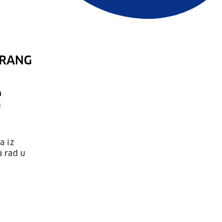
 RANG
a
a
a iz
a rad u