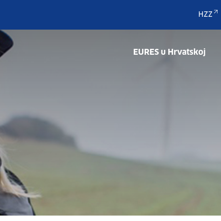
HZZ
EURES u Hrvatskoj