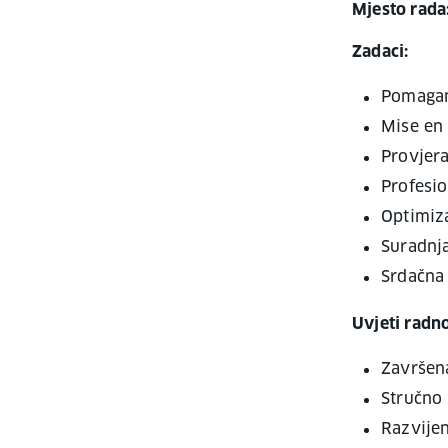
Mjesto rada
Zadaci:
Pomaganj
Mise en 
Provjera
Profesio
Optimiza
Suradnj
Srdačna 
Uvjeti radn
Završena
Stručno 
Razvijen