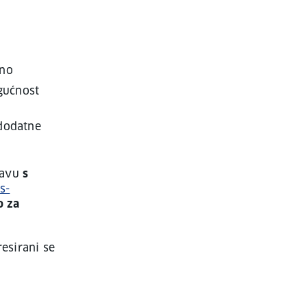
dno
gućnost
 dodatne
javu
s
s-
 za
esirani se