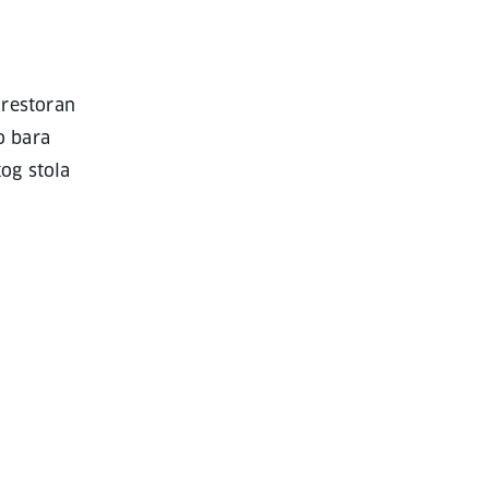
 restoran
o bara
kog stola