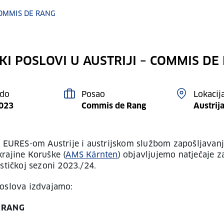
COMMIS DE RANG
KI POSLOVI U AUSTRIJI – COMMIS DE
 do
Posao
Lokacij
2023
Commis de Rang
Austrij
s EURES-om Austrije i austrijskom službom zapošljavanj
rajine Koruške (
AMS Kärnten
) objavljujemo natječaje z
ističkoj sezoni 2023./24.
oslova izdvajamo:
 RANG