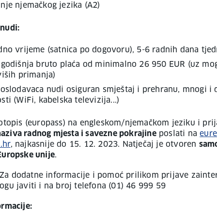
nje njemačkog jezika (A2)
nudi:
no vrijeme (satnica po dogovoru), 5-6 radnih dana tje
 godišnja bruto plaća od minimalno 26 950 EUR (uz mo
iših primanja)
oslodavaca nudi osiguran smještaj i prehranu, mnogi i
ti (WiFi, kabelska televizija...)
topis (europass) na engleskom/njemačkom jeziku i pri
ziva radnog mjesta i savezne pokrajine
poslati na
eure
.hr
, najkasnije do 15. 12. 2023. Natječaj je otvoren
samo
Europske unije
.
Za dodatne informacije i pomoć prilikom prijave zainter
gu javiti i na broj telefona (01) 46 999 59
ormacije: