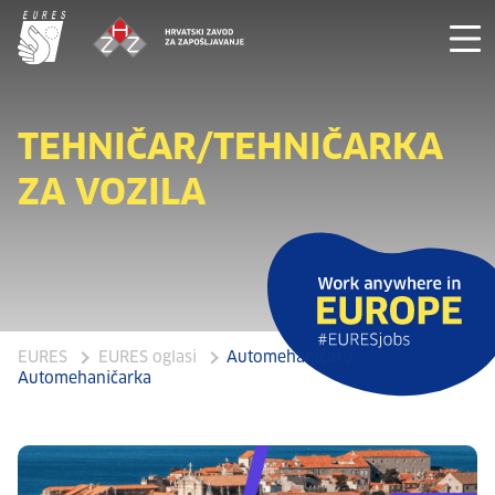
TEHNIČAR/TEHNIČARKA
ZA VOZILA
EURES
EURES oglasi
Automehaničar /
Automehaničarka