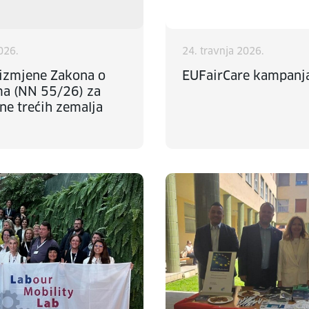
2026.
24. travnja 2026.
 izmjene Zakona o
EUFairCare kampanj
ma (NN 55/26) za
ne trećih zemalja