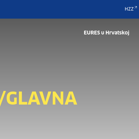
HZZ
EURES u Hrvatskoj
/GLAVNA