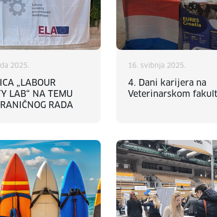
ada 2025.
16. svibnja 2025.
ICA „LABOUR
4. Dani karijera na
TY LAB“ NA TEMU
Veterinarskom fakul
RANIČNOG RADA