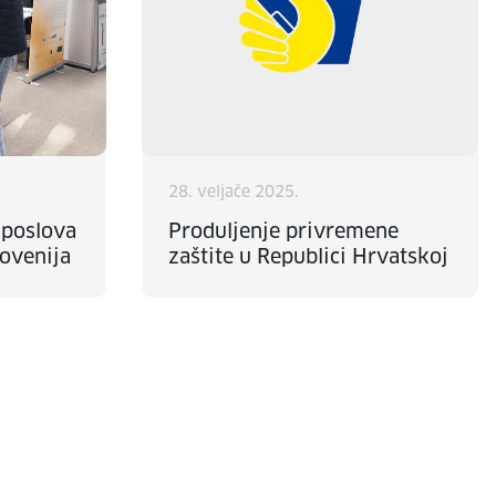
28. veljače 2025.
 poslova
Produljenje privremene
lovenija
zaštite u Republici Hrvatskoj