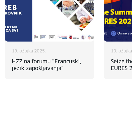
19. ožujka 2025.
10. ožujk
HZZ na forumu “Francuski,
Seize t
jezik zapošljavanja”
EURES 