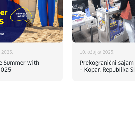
a 2025.
10. ožujka 2025.
he Summer with
Prekogranični sajam
2025
– Kopar, Republika S