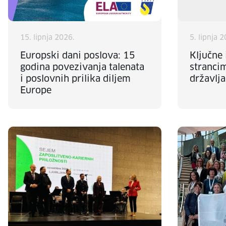
15. lipnja 2026.
5. lipnja 
Europski dani poslova: 15
Ključne
godina povezivanja talenata
stranci
i poslovnih prilika diljem
državlja
Europe