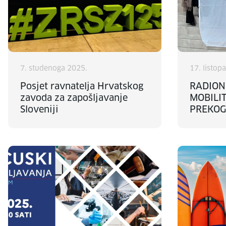
7. studenoga 2025.
17. listop
Posjet ravnatelja Hrvatskog
RADION
zavoda za zapošljavanje
MOBILI
Sloveniji
PREKOG