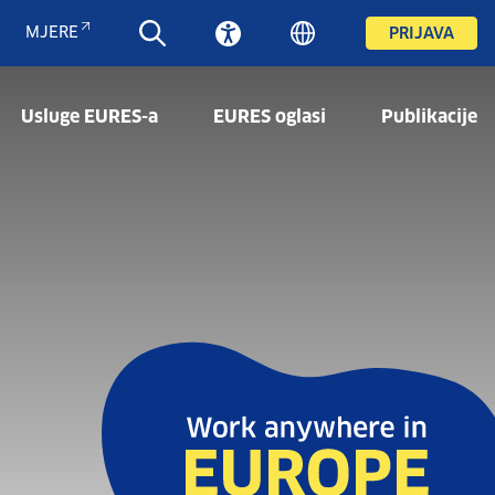
MJERE
PRIJAVA
Usluge EURES-a
EURES oglasi
Publikacije