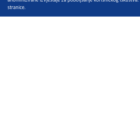
anonimizirane izvještaje za poboljšanje korisničkog iskustva
stranice.
Usluge EURES-a
Česta pitanja
EURES u Hrvatskoj
Publikacije
O EURES-u
EURES oglasi
EU Talent Pool Pilot
Sezonsko zapošljavanje
Kontakt
HZZ.hr