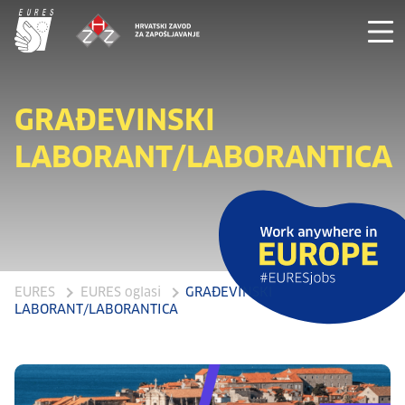
GRAĐEVINSKI
LABORANT/LABORANTICA
EURES
EURES oglasi
GRAĐEVINSKI
LABORANT/LABORANTICA