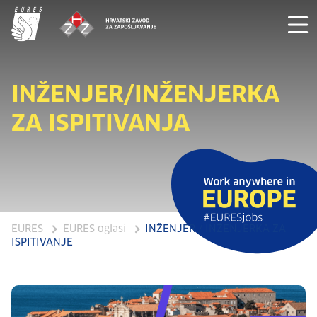
INŽENJER/INŽENJERKA
ZA ISPITIVANJA
EURES
EURES oglasi
INŽENJER / INŽENJERKA ZA
ISPITIVANJE