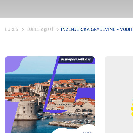
EURES
EURES oglasi
INŽENJER/KA GRAĐEVINE – VODIT