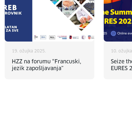
19. ožujka 2025.
10. ožujk
HZZ na forumu “Francuski,
Seize t
jezik zapošljavanja”
EURES 