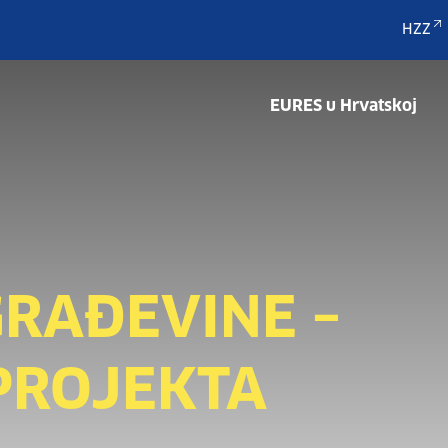
HZZ
EURES u Hrvatskoj
GRAĐEVINE –
 PROJEKTA