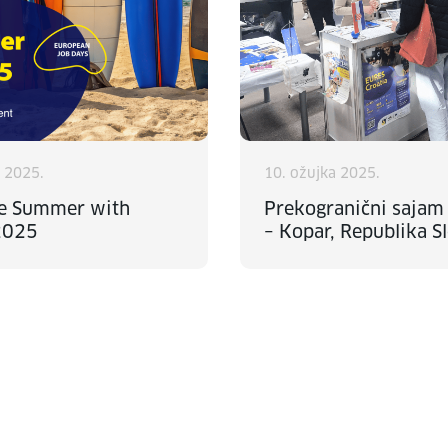
a 2025.
10. ožujka 2025.
he Summer with
Prekogranični sajam
2025
– Kopar, Republika S