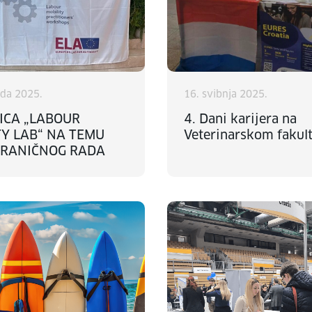
ada 2025.
16. svibnja 2025.
ICA „LABOUR
4. Dani karijera na
TY LAB“ NA TEMU
Veterinarskom fakul
RANIČNOG RADA