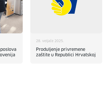
28. veljače 2025.
 poslova
Produljenje privremene
lovenija
zaštite u Republici Hrvatskoj