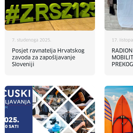
7. studenoga 2025.
17. listop
Posjet ravnatelja Hrvatskog
RADION
zavoda za zapošljavanje
MOBILI
Sloveniji
PREKOG