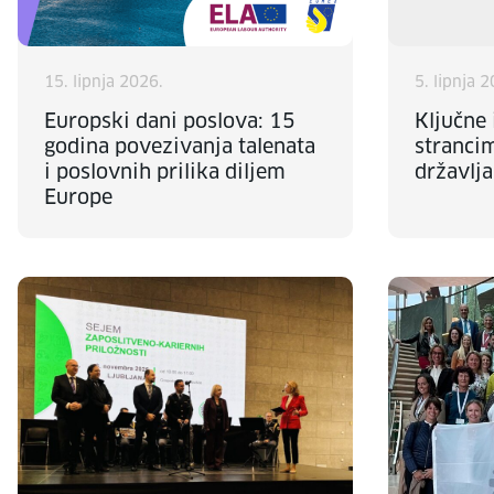
15. lipnja 2026.
5. lipnja 
Europski dani poslova: 15
Ključne
godina povezivanja talenata
stranci
i poslovnih prilika diljem
državlja
Europe