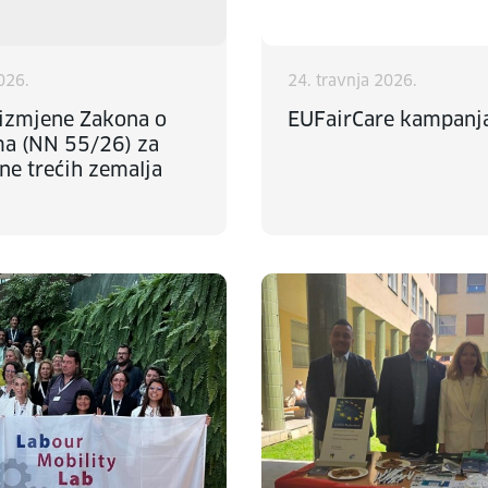
2026.
24. travnja 2026.
 izmjene Zakona o
EUFairCare kampanj
ma (NN 55/26) za
ne trećih zemalja