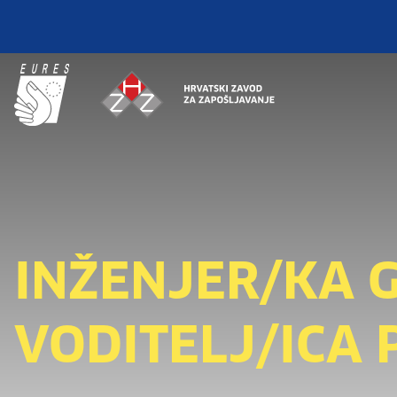
INŽENJER/KA 
VODITELJ/ICA