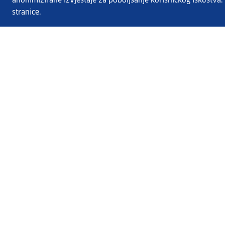
anonimizirane izvještaje za poboljšanje korisničkog iskustva
stranice.
Usluge EURES-a
Česta pitanja
EURES u Hrvatskoj
Publikacije
O EURES-u
EURES oglasi
EU Talent Pool Pilot
Sezonsko zapošljavanje
Kontakt
HZZ.hr