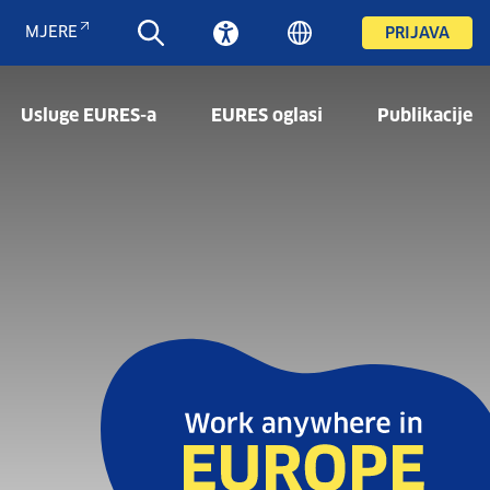
MJERE
PRIJAVA
Usluge EURES-a
EURES oglasi
Publikacije