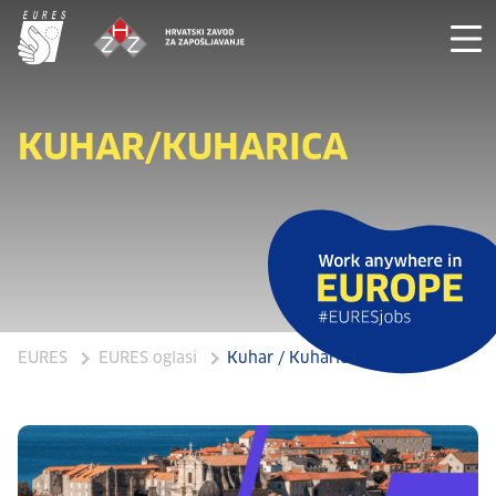
KUHAR/KUHARICA
EURES
EURES oglasi
Kuhar / Kuharica