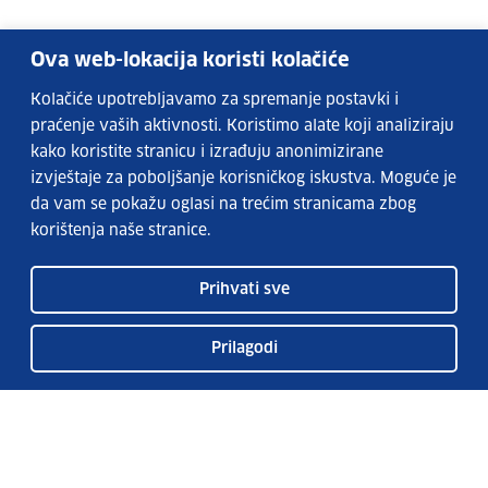
Ova web-lokacija koristi kolačiće
Kolačiće upotrebljavamo za spremanje postavki i
praćenje vaših aktivnosti. Koristimo alate koji analiziraju
kako koristite stranicu i izrađuju anonimizirane
izvještaje za poboljšanje korisničkog iskustva. Moguće je
da vam se pokažu oglasi na trećim stranicama zbog
korištenja naše stranice.
Prihvati sve
Prilagodi
Usluge EURES-a
Česta pitanja
EURES u Hrvatskoj
Publikacije