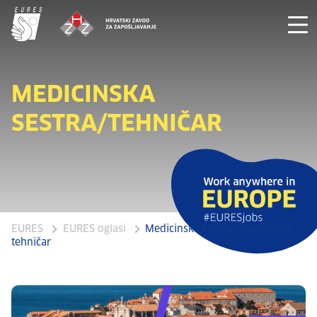
MEDICINSKA
SESTRA/TEHNIČAR
EURES
EURES oglasi
Medicinska sestra / medicinski
tehničar