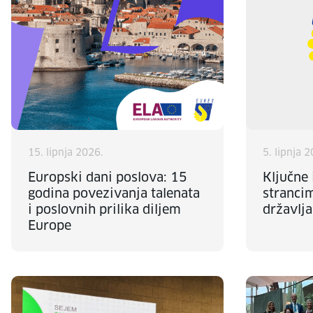
15. lipnja 2026.
5. lipnja 
Europski dani poslova: 15
Ključne
godina povezivanja talenata
stranci
i poslovnih prilika diljem
državlja
Europe