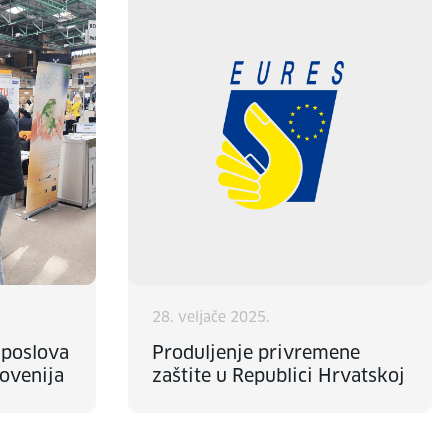
28. veljače 2025.
 poslova
Produljenje privremene
lovenija
zaštite u Republici Hrvatskoj