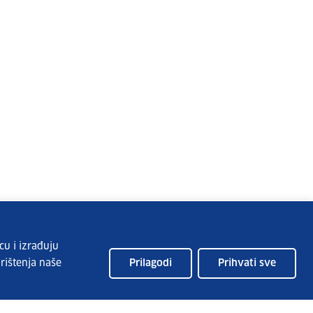
cu i izrađuju
rištenja naše
Prilagodi
Prihvati sve