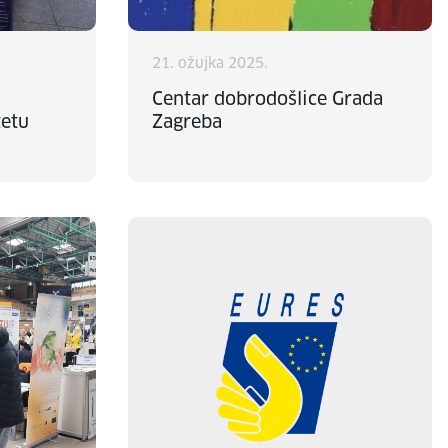
21. ožujka 2025.
Centar dobrodošlice Grada
tetu
Zagreba