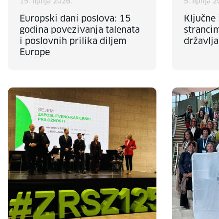
15. lipnja 2026.
5. lipnja 
Europski dani poslova: 15
Ključne
godina povezivanja talenata
stranci
i poslovnih prilika diljem
državlja
Europe