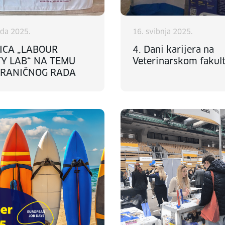
ada 2025.
16. svibnja 2025.
ICA „LABOUR
4. Dani karijera na
TY LAB“ NA TEMU
Veterinarskom fakul
RANIČNOG RADA