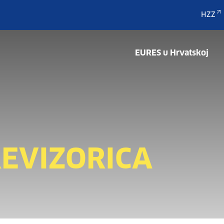
HZZ
EURES u Hrvatskoj
REVIZORICA