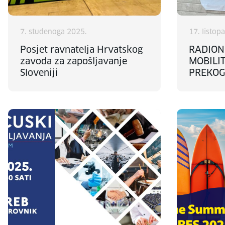
7. studenoga 2025.
17. listop
Posjet ravnatelja Hrvatskog
RADION
zavoda za zapošljavanje
MOBILI
Sloveniji
PREKOG