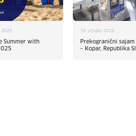
a 2025.
10. ožujka 2025.
he Summer with
Prekogranični sajam
2025
– Kopar, Republika S