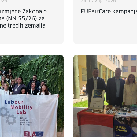
2026.
24. travnja 2026.
 izmjene Zakona o
EUFairCare kampanj
ma (NN 55/26) za
ne trećih zemalja