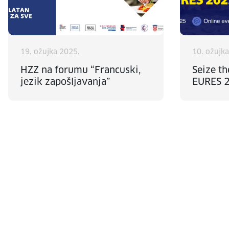
19. ožujka 2025.
10. ožujk
HZZ na forumu “Francuski,
Seize t
jezik zapošljavanja”
EURES 