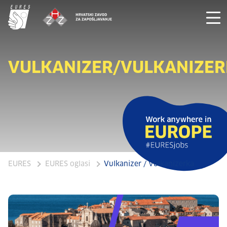
VULKANIZER/VULKANIZE
EURES
EURES oglasi
Vulkanizer / Vulkanizerka