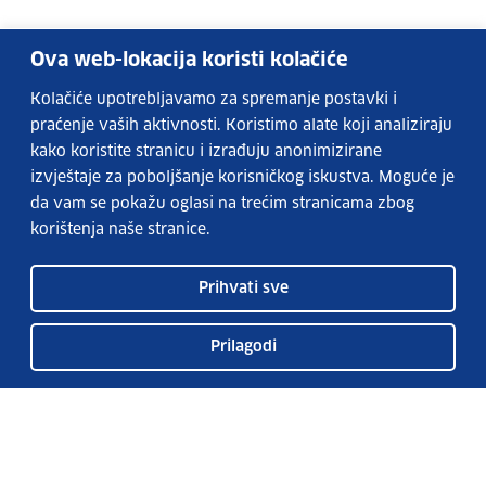
Ova web-lokacija koristi kolačiće
Kolačiće upotrebljavamo za spremanje postavki i
praćenje vaših aktivnosti. Koristimo alate koji analiziraju
kako koristite stranicu i izrađuju anonimizirane
izvještaje za poboljšanje korisničkog iskustva. Moguće je
da vam se pokažu oglasi na trećim stranicama zbog
korištenja naše stranice.
Prihvati sve
Prilagodi
Usluge EURES-a
Česta pitanja
EURES u Hrvatskoj
Publikacije