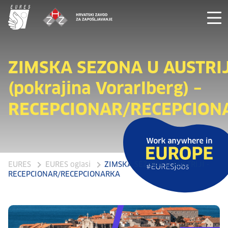
ZIMSKA SEZONA U AUSTRIJ
(pokrajina Vorarlberg) –
RECEPCIONAR/RECEPCION
EURES
EURES oglasi
ZIMSKA SEZONA U AUSTRIJI -
RECEPCIONAR/RECEPCIONARKA