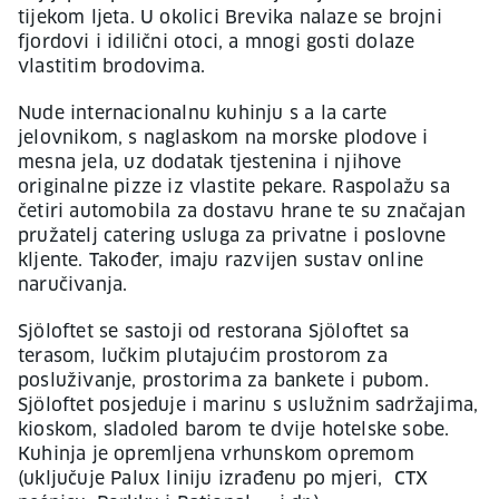
tijekom ljeta. U okolici Brevika nalaze se brojni
fjordovi i idilični otoci, a mnogi gosti dolaze
vlastitim brodovima.
Nude internacionalnu kuhinju s a la carte
jelovnikom, s naglaskom na morske plodove i
mesna jela, uz dodatak tjestenina i njihove
originalne pizze iz vlastite pekare. Raspolažu sa
četiri automobila za dostavu hrane te su značajan
pružatelj catering usluga za privatne i poslovne
kljente. Također, imaju razvijen sustav online
naručivanja.
Sjöloftet se sastoji od restorana Sjöloftet sa
terasom, lučkim plutajućim prostorom za
posluživanje, prostorima za bankete i pubom.
Sjöloftet posjeduje i marinu s uslužnim sadržajima,
kioskom, sladoled barom te dvije hotelske sobe.
Kuhinja je opremljena vrhunskom opremom
(uključuje Palux liniju izrađenu po mjeri, CTX