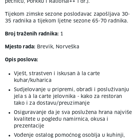
pećnicu, Porkku i Rational++ i dr.).
Tijekom zimske sezone poslodavac zapošljava 30-
35 radnika a tijekom ljetne sezone 65-70 radnika.
Broj traženih radnika:
1
Mjesto rada:
Brevik, Norveška
Opis poslova:
Vješt, strastven i iskusan à la carte
kuhar/kuharica
Sudjelovanje u pripremi, obradi i posluživanju
jela s à la carte jelovnika - kako za restoran
tako i za dostavu/preuzimanje
Osiguravanje da je sva poslužena hrana najviše
kvalitete u pogledu namirnica, okusa i
prezentacije
Vođenje ostalog pomoćnog osoblja u kuhinji,