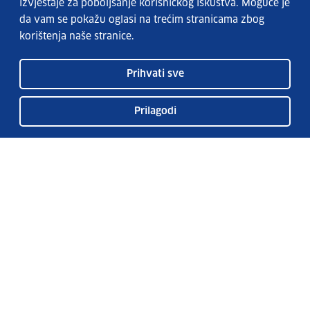
izvještaje za poboljšanje korisničkog iskustva. Moguće je
da vam se pokažu oglasi na trećim stranicama zbog
korištenja naše stranice.
Prihvati sve
Prilagodi
Usluge EURES-a
Česta pitanja
EURES u Hrvatskoj
Publikacije
O EURES-u
EURES oglasi
EU Talent Pool Pilot
Sezonsko zapošljavanje
Kontakt
Pretplatite se na naš bilten