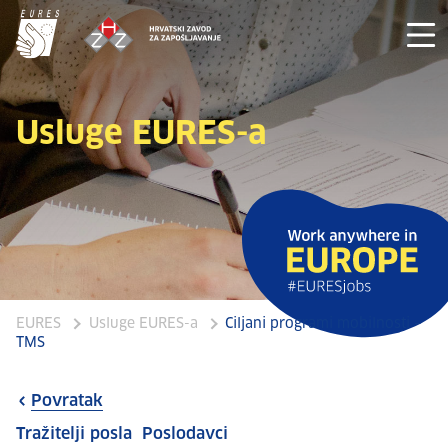
Usluge EURES-a
EURES
Usluge EURES-a
Ciljani programi mobilnosti –
TMS
Povratak
Tražitelji posla
Poslodavci