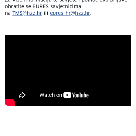
Za više informacija te savjete i pomoć oko prijave
obratite se EURES savjetnicima
na
TMS@hzz.hr
ili
eures_hr@hzz.hr
.